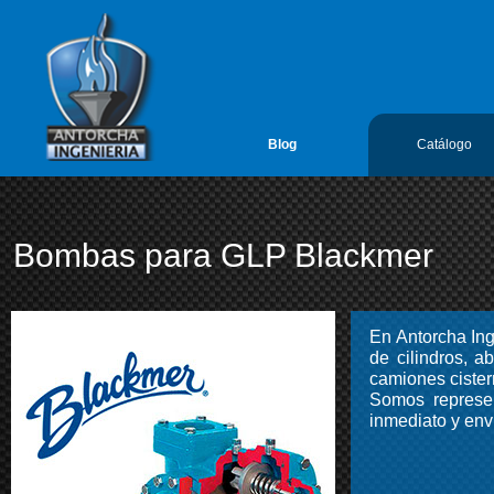
google-site-verification=vL5FIf2GxH6ODFDtoGGUyMBTSYLvLmx7gIY
Antorcha Ingenieria 1
Blog
Catálogo
Bombas para GLP Blackmer
En Antorcha In
de cilindros, a
camiones cister
Somos represe
inmediato y enví